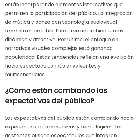
espectador. Por lo tanto, su implementación en el
Circo de luces promete revolucionar la forma en
que se experimentan las artes escénicas.
¿Qué tendencias emergentes
se observan en el Circo de
luces?
Las tendencias emergentes en el Circo de luces
incluyen el uso de tecnología avanzada y efectos
visuales innovadores. Se observa un incremento en
la utilización de proyecciones 3D y realidad
aumentada. Estas herramientas mejoran la
experiencia inmersiva del espectador. Además, se
están incorporando elementos interactivos que
permiten la participación del público. La integración