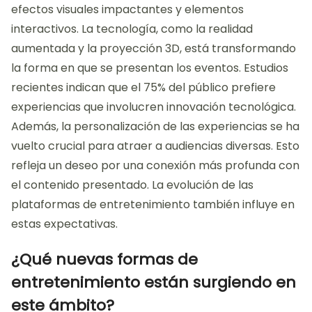
de música y danza con tecnología audiovisual
también es notable. Esto crea un ambiente más
dinámico y atractivo. Por último, el enfoque en
narrativas visuales complejas está ganando
popularidad. Estas tendencias reflejan una evolución
hacia espectáculos más envolventes y
multisensoriales.
¿Cómo están cambiando las
expectativas del público?
Las expectativas del público están cambiando hacia
experiencias más inmersivas y tecnológicas. Los
asistentes buscan espectáculos que integren
efectos visuales impactantes y elementos
interactivos. La tecnología, como la realidad