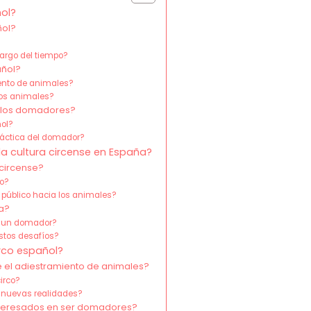
ñol?
ñol?
largo del tiempo?
añol?
iento de animales?
los animales?
e los domadores?
ñol?
práctica del domador?
a cultura circense en España?
circense?
co?
 público hacia los animales?
a?
de un domador?
stos desafíos?
irco español?
el adiestramiento de animales?
irco?
 nuevas realidades?
interesados en ser domadores?