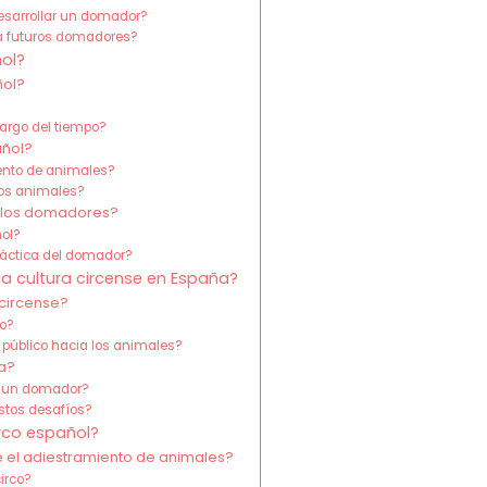
esarrollar un domador?
a futuros domadores?
ñol?
ñol?
largo del tiempo?
añol?
iento de animales?
los animales?
e los domadores?
ñol?
práctica del domador?
a cultura circense en España?
circense?
co?
 público hacia los animales?
a?
de un domador?
stos desafíos?
irco español?
el adiestramiento de animales?
irco?