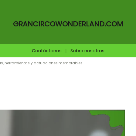
GRANCIRCOWONDERLAND.COM
Contáctanos
|
Sobre nosotros
as, herramientas y actuaciones memorables