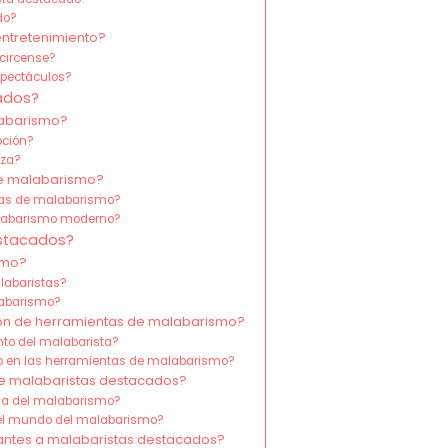
do?
entretenimiento?
 circense?
spectáculos?
cados?
labarismo?
pción?
iza?
de malabarismo?
icas de malabarismo?
alabarismo moderno?
estacados?
smo?
alabaristas?
alabarismo?
ción de herramientas de malabarismo?
nto del malabarista?
o en las herramientas de malabarismo?
e malabaristas destacados?
ria del malabarismo?
 el mundo del malabarismo?
rantes a malabaristas destacados?