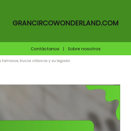
GRANCIRCOWONDERLAND.COM
Contáctanos
|
Sobre nosotros
s famosos, trucos clásicos y su legado