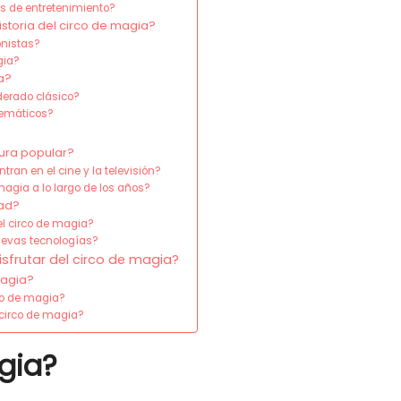
os de entretenimiento?
istoria del circo de magia?
onistas?
gia?
a?
derado clásico?
lemáticos?
ura popular?
ran en el cine y la televisión?
agia a lo largo de los años?
dad?
l circo de magia?
uevas tecnologías?
sfrutar del circo de magia?
magia?
lo de magia?
 circo de magia?
gia?